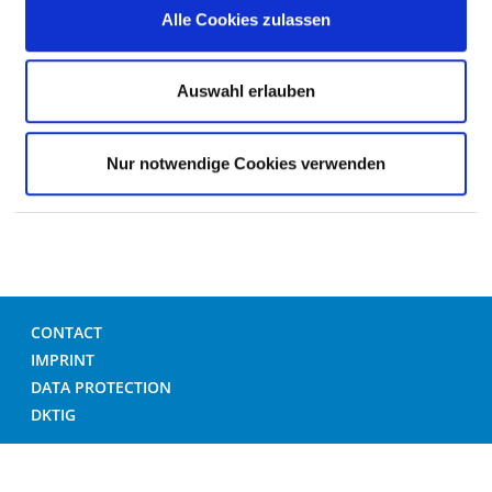
Alle Cookies zulassen
OVERWEIGHT / BODY HEIGHT
Auswahl erlauben
FOREIGN LANGUAGE / RELIGION
GENERAL ORGANISATIONAL CONDITIONS
Nur notwendige Cookies verwenden
CONTACT
IMPRINT
DATA PROTECTION
DKTIG
© GERMAN HOSPITAL DIRECTORY 2026