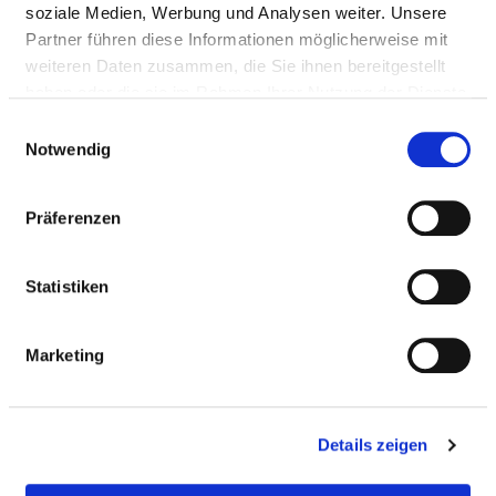
soziale Medien, Werbung und Analysen weiter. Unsere
Partner führen diese Informationen möglicherweise mit
ALLERGIES
weiteren Daten zusammen, die Sie ihnen bereitgestellt
haben oder die sie im Rahmen Ihrer Nutzung der Dienste
gesammelt haben.
Einwilligungsauswahl
Low-allergen room
Notwendig
Dietary offers
Präferenzen
Statistiken
HEARING IMPAIRMENT / DEAFNESS
Marketing
MOBILITY IMPAIRMENTS
Details zeigen
VISUALLY IMPAIRED / BLIND