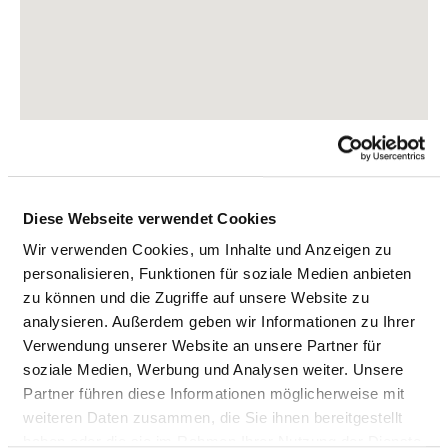
Diese Webseite verwendet Cookies
Wir verwenden Cookies, um Inhalte und Anzeigen zu
personalisieren, Funktionen für soziale Medien anbieten
zu können und die Zugriffe auf unsere Website zu
Markgraf-Bernhard-Straße 2
analysieren. Außerdem geben wir Informationen zu Ihrer
77883 Ottenhöfen
Verwendung unserer Website an unsere Partner für
Phone:
07842-9490
soziale Medien, Werbung und Analysen weiter. Unsere
Mail:
ed.nekinilk-naidem@latrehca.tkatnok
Partner führen diese Informationen möglicherweise mit
weiteren Daten zusammen, die Sie ihnen bereitgestellt
Approach
haben oder die sie im Rahmen Ihrer Nutzung der Dienste