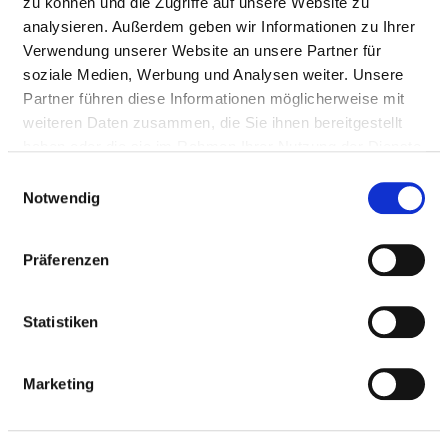
zu können und die Zugriffe auf unsere Website zu
With emergency ambulance
analysieren. Außerdem geben wir Informationen zu Ihrer
Approach
Verwendung unserer Website an unsere Partner für
soziale Medien, Werbung und Analysen weiter. Unsere
https://www.havelland-kliniken.de/Fach-Kliniken/me...
Partner führen diese Informationen möglicherweise mit
weiteren Daten zusammen, die Sie ihnen bereitgestellt
haben oder die sie im Rahmen Ihrer Nutzung der Dienste
Medical administration
gesammelt haben.
Einwilligungsauswahl
Notwendig
Hauke Krause (Chefarzt- Medizinische Klinik 2 -
Gastroenterologie)
Präferenzen
Information and services of the department
Statistiken
NUMBER OF CASES
Marketing
Number of inpatient cases: 2.095