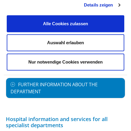
Details zeigen
STAFFING
Alle Cookies zulassen
SPECIALIST EXPERTISE AND FURTHER
TRAINING
Auswahl erlauben
MEDICAL SERVICE OFFERING WITH CASE
Nur notwendige Cookies verwenden
NUMBERS
FURTHER INFORMATION ABOUT THE
DEPARTMENT
Hospital information and services for all
specialist departments