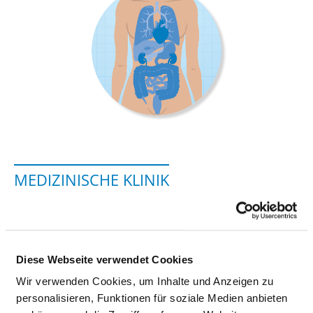
MEDIZINISCHE KLINIK
Forststr. 45
14712 Rathenow
Diese Webseite verwendet Cookies
Phone:
03385-555-3100
Wir verwenden Cookies, um Inhalte und Anzeigen zu
Fax: 03385-555-3109
personalisieren, Funktionen für soziale Medien anbieten
Mail:
ed.nekinilk-dnallevah@esuark.ekuah