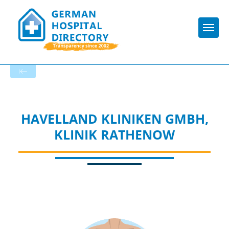
Togg
To the hospital’s home page
HAVELLAND KLINIKEN GMBH,
KLINIK RATHENOW