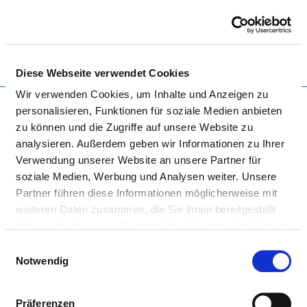
Togg
Diese Webseite verwendet Cookies
To the specialist department
Wir verwenden Cookies, um Inhalte und Anzeigen zu
personalisieren, Funktionen für soziale Medien anbieten
zu können und die Zugriffe auf unsere Website zu
analysieren. Außerdem geben wir Informationen zu Ihrer
ÖKUMENISCHES HAINICH
Verwendung unserer Website an unsere Partner für
KLINIKUM GGMBH
soziale Medien, Werbung und Analysen weiter. Unsere
Partner führen diese Informationen möglicherweise mit
weiteren Daten zusammen, die Sie ihnen bereitgestellt
haben oder die sie im Rahmen Ihrer Nutzung der Dienste
gesammelt haben.
Einwilligungsauswahl
Notwendig
PSYCHOSOMATIK/PSYCHOTHERAPIE
Präferenzen