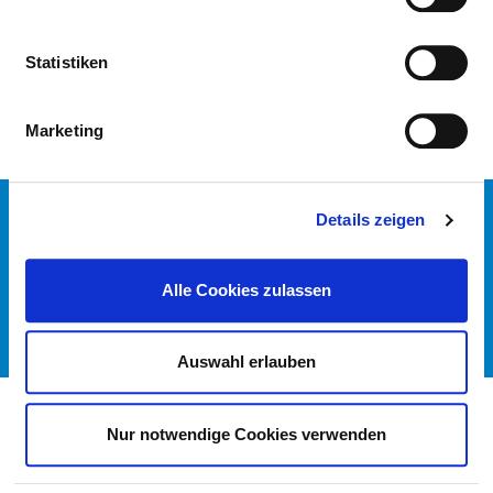
NURSING EXPERTISE
Statistiken
Marketing
CONTACT
Details zeigen
IMPRINT
DATA PROTECTION
Alle Cookies zulassen
DKTIG
© GERMAN HOSPITAL DIRECTORY 2026
Auswahl erlauben
Nur notwendige Cookies verwenden