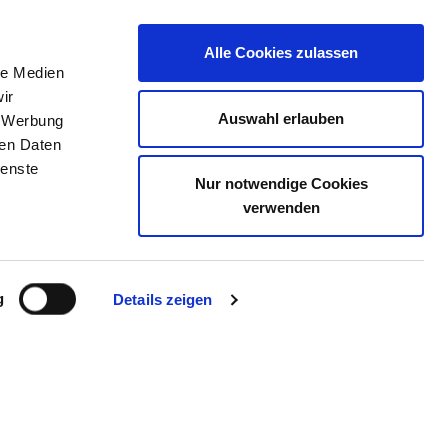
Alle Cookies zulassen
le Medien
JOB PORTAL
CONTACT
YOUR OPINION
ir
Auswahl erlauben
, Werbung
ren Daten
ienste
Nur notwendige Cookies
SKLINIK RIESESTRASSE
verwenden
g
Details zeigen