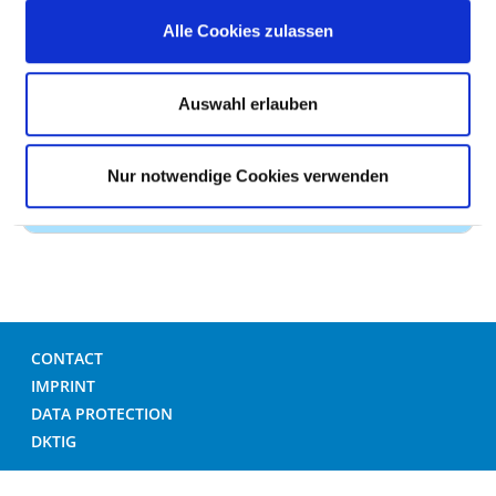
Service offered:
Alle Cookies zulassen
AM08
Type of outpatient
Emergency outpatient
Auswahl erlauben
clinic:
clinic (24h) (AM08)
Comment:
Nur notwendige Cookies verwenden
Service offered:
CONTACT
IMPRINT
DATA PROTECTION
DKTIG
© GERMAN HOSPITAL DIRECTORY 2026