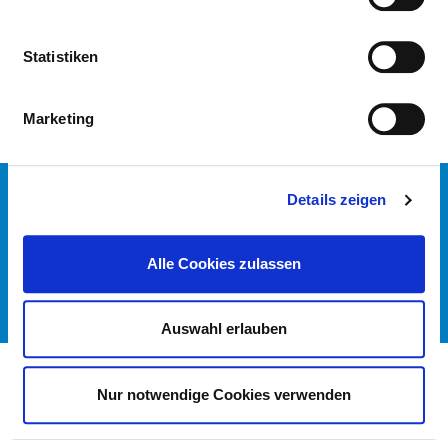
OUTPATIENT TREATMENT OPTIONS
Statistiken
Marketing
CONTACT
Details zeigen
IMPRINT
DATA PROTECTION
Alle Cookies zulassen
DKTIG
© GERMAN HOSPITAL DIRECTORY 2026
Auswahl erlauben
Nur notwendige Cookies verwenden