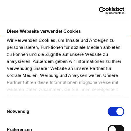
Togg
Diese Webseite verwendet Cookies
Startseite der Fachabteilung
Wir verwenden Cookies, um Inhalte und Anzeigen zu
personalisieren, Funktionen für soziale Medien anbieten
zu können und die Zugriffe auf unsere Website zu
analysieren. Außerdem geben wir Informationen zu Ihrer
HOCHTAUNUS-KLINIKEN
Verwendung unserer Website an unsere Partner für
GGMBH - BAD HOMBURG
soziale Medien, Werbung und Analysen weiter. Unsere
Partner führen diese Informationen möglicherweise mit
weiteren Daten zusammen, die Sie ihnen bereitgestellt
haben oder die sie im Rahmen Ihrer Nutzung der Dienste
gesammelt haben.
Einwilligungsauswahl
Notwendig
PLASTISCHE CHIRURGIE
Präferenzen