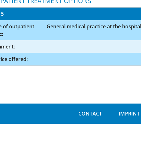
PATIENT TREATMENT OPTIONS
15
 of outpatient
General medical practice at the hospita
c:
ment:
ice offered:
CONTACT
IMPRINT