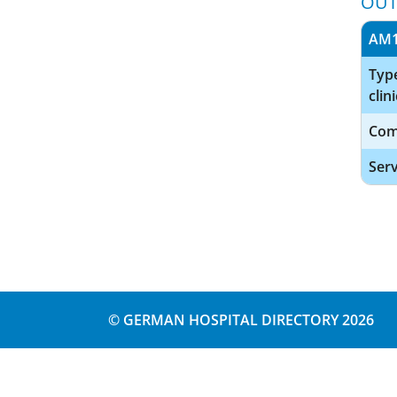
OUT
AM
Type
clini
Com
Serv
© GERMAN HOSPITAL DIRECTORY 2026