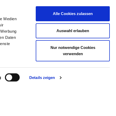
Alle Cookies zulassen
le Medien
JOB PORTAL
CONTACT
YOUR OPINION
ir
Auswahl erlauben
, Werbung
ren Daten
ienste
Nur notwendige Cookies
H - BAD HOMBURG
verwenden
g
Details zeigen