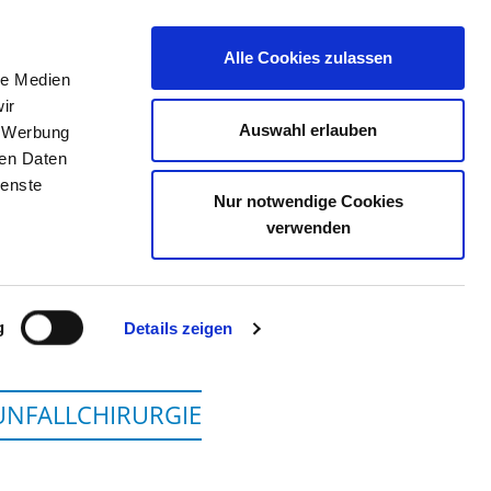
Alle Cookies zulassen
le Medien
JOB PORTAL
CONTACT
YOUR OPINION
ir
Auswahl erlauben
, Werbung
ren Daten
ienste
Nur notwendige Cookies
H - BAD HOMBURG
verwenden
g
Details zeigen
UNFALLCHIRURGIE