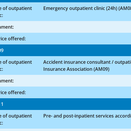
 of outpatient
Emergency outpatient clinic (24h) (AM0
c:
ment:
ice offered:
09
 of outpatient
Accident insurance consultant / outpatie
c:
Insurance Association (AM09)
ment:
ice offered:
11
 of outpatient
Pre- and post-inpatient services accord
c: