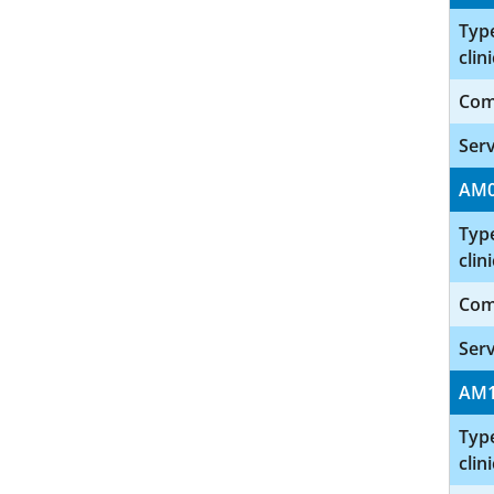
Type
clini
Com
Serv
AM
Type
clini
Com
Serv
AM
Type
clini