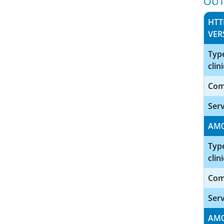
OUT
HTT
VER
Type
clini
Com
Serv
AM
Type
clini
Com
Serv
AM