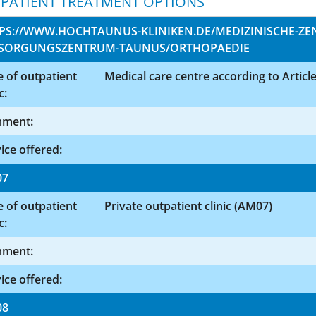
PATIENT TREATMENT OPTIONS
PS://WWW.HOCHTAUNUS-KLINIKEN.DE/MEDIZINISCHE-ZE
SORGUNGSZENTRUM-TAUNUS/ORTHOPAEDIE
 of outpatient
Medical care centre according to Articl
c:
ment:
ice offered:
07
 of outpatient
Private outpatient clinic (AM07)
c:
ment:
ice offered:
08