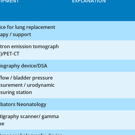
IPMENT
EXPLANATION
ce for lung replacement
apy / support
itron emission tomograph
)/PET-CT
iography device/DSA
low / bladder pressure
surement / urodynamic
suring station
ubators Neonatology
ntigraphy scanner/ gamma
be