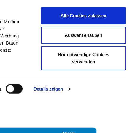
Alle Cookies zulassen
le Medien
JOB PORTAL
CONTACT
YOUR OPINION
ir
Auswahl erlauben
, Werbung
ren Daten
ienste
Nur notwendige Cookies
H - BAD HOMBURG
verwenden
g
Details zeigen