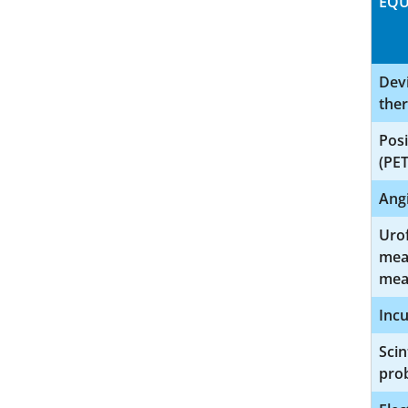
EQU
Devi
ther
Pos
(PET
Ang
Urof
mea
mea
Inc
Sci
pro