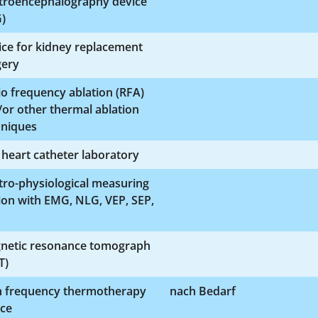
ctroencephalography device
)
ice for kidney replacement
gery
o frequency ablation (RFA)
or other thermal ablation
hniques
 heart catheter laboratory
tro-physiological measuring
ion with EMG, NLG, VEP, SEP,
netic resonance tomograph
T)
h frequency thermotherapy
nach Bedarf
ice