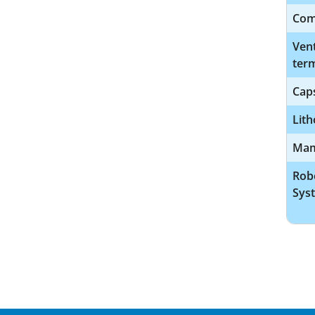
Com
Vent
ter
Cap
Lith
Mam
Robo
Sys