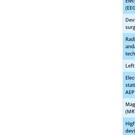
Ele
(EEG
Dev
sur
Radi
and/
tec
Left
Elec
stat
AEP
Mag
(MR
Hig
dev