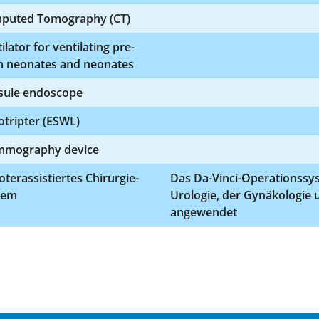
puted Tomography (CT)
ilator for ventilating pre-
m neonates and neonates
sule endoscope
otripter (ESWL)
mography device
terassistiertes Chirurgie-
Das Da-Vinci-Operationssy
tem
Urologie, der Gynäkologie 
angewendet