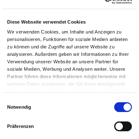
Doctors (m/f)
Diese Webseite verwendet Cookies
NURSING STAFF
Wir verwenden Cookies, um Inhalte und Anzeigen zu
personalisieren, Funktionen für soziale Medien anbieten
Personnel resources of the specialist department
zu können und die Zugriffe auf unsere Website zu
with nursing staff. Employees who cannot be clearly
analysieren. Außerdem geben wir Informationen zu Ihrer
assigned to a specialist department are recorded
Verwendung unserer Website an unsere Partner für
overall for the hospital.
soziale Medien, Werbung und Analysen weiter. Unsere
Partner führen diese Informationen möglicherweise mit
weiteren Daten zusammen, die Sie ihnen bereitgestellt
haben oder die sie im Rahmen Ihrer Nutzung der Dienste
NURSES (M/F)
gesammelt haben.
Einwilligungsauswahl
Notwendig
With assignment to a department
PROFESSIONAL
NUMBER
EXPLANATION
Präferenzen
GROUP