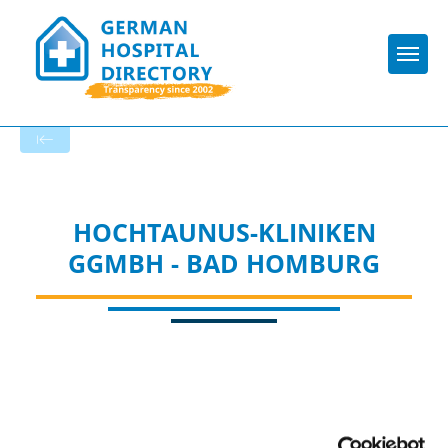
Togg
To the specialist department
HOCHTAUNUS-KLINIKEN
GGMBH - BAD HOMBURG
Appropriately: