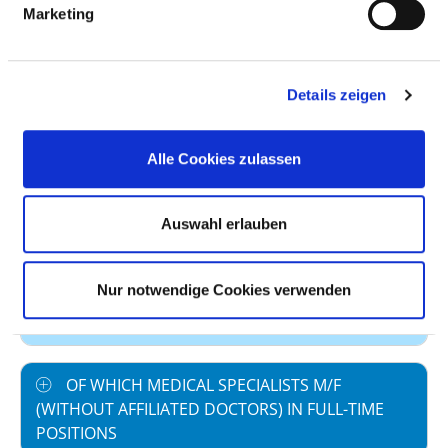
Marketing
Staff in direct
17,41
employment
Staff not in direct
0,00
Details zeigen
employment
Out-patient care staff
0,10
Alle Cookies zulassen
In-patient care staff
17,31
Auswahl erlauben
Case by number
349,16
prevailing collectively
40,0
Nur notwendige Cookies verwenden
agreed weekly
working hours
OF WHICH MEDICAL SPECIALISTS M/F
(WITHOUT AFFILIATED DOCTORS) IN FULL-TIME
POSITIONS