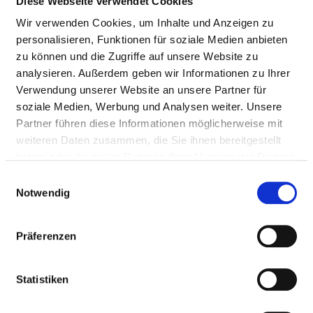
Diese Webseite verwendet Cookies
Wir verwenden Cookies, um Inhalte und Anzeigen zu
Nursing staff
personalisieren, Funktionen für soziale Medien anbieten
zu können und die Zugriffe auf unsere Website zu
DOCTORS (M/F)
analysieren. Außerdem geben wir Informationen zu Ihrer
Verwendung unserer Website an unsere Partner für
Staffing of the specialist department with doctors
soziale Medien, Werbung und Analysen weiter. Unsere
(m/f). Employees who cannot be clearly assigned to a
Partner führen diese Informationen möglicherweise mit
specialist department are recorded overall for the
weiteren Daten zusammen, die Sie ihnen bereitgestellt
hospital.
haben oder die sie im Rahmen Ihrer Nutzung der Dienste
gesammelt haben.
Einwilligungsauswahl
Notwendig
DOCTORS M/F IN TOTAL (WITHOUT AFFILIATED
DOCTORS) IN FULL-TIME POSITIONS
Präferenzen
PROFESSIONAL
NUMBER
EXPLANATION
GROUP
Statistiken
Number (total)
17,41