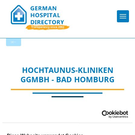
Togg
To the specialist department
HOCHTAUNUS-KLINIKEN
GGMBH - BAD HOMBURG
Appropriately: