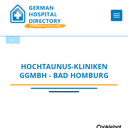
Togg
To the specialist department
HOCHTAUNUS-KLINIKEN
GGMBH - BAD HOMBURG
Appropriately: