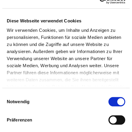
Doctors (m/f)
Diese Webseite verwendet Cookies
NURSING STAFF
Wir verwenden Cookies, um Inhalte und Anzeigen zu
personalisieren, Funktionen für soziale Medien anbieten
Personnel resources of the specialist department
zu können und die Zugriffe auf unsere Website zu
with nursing staff. Employees who cannot be clearly
analysieren. Außerdem geben wir Informationen zu Ihrer
assigned to a specialist department are recorded
Verwendung unserer Website an unsere Partner für
overall for the hospital.
soziale Medien, Werbung und Analysen weiter. Unsere
Partner führen diese Informationen möglicherweise mit
weiteren Daten zusammen, die Sie ihnen bereitgestellt
haben oder die sie im Rahmen Ihrer Nutzung der Dienste
NURSES (M/F)
gesammelt haben.
Einwilligungsauswahl
Notwendig
With assignment to a department
PROFESSIONAL
NUMBER
EXPLANATION
Präferenzen
GROUP