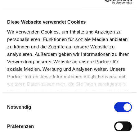
Doctors (m/f)
Diese Webseite verwendet Cookies
NURSING STAFF
Wir verwenden Cookies, um Inhalte und Anzeigen zu
personalisieren, Funktionen für soziale Medien anbieten
Personnel resources of the specialist department
zu können und die Zugriffe auf unsere Website zu
with nursing staff. Employees who cannot be clearly
analysieren. Außerdem geben wir Informationen zu Ihrer
assigned to a specialist department are recorded
Verwendung unserer Website an unsere Partner für
overall for the hospital.
soziale Medien, Werbung und Analysen weiter. Unsere
Partner führen diese Informationen möglicherweise mit
weiteren Daten zusammen, die Sie ihnen bereitgestellt
haben oder die sie im Rahmen Ihrer Nutzung der Dienste
NURSES (M/F)
gesammelt haben.
Einwilligungsauswahl
Notwendig
With assignment to a department
PROFESSIONAL
NUMBER
EXPLANATION
Präferenzen
GROUP