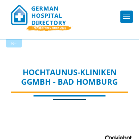
Togg
To the specialist department
HOCHTAUNUS-KLINIKEN
GGMBH - BAD HOMBURG
Appropriately: