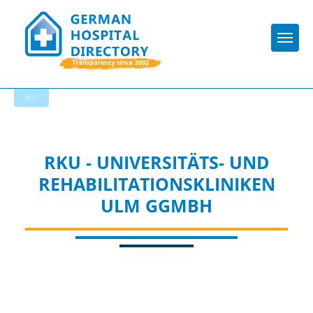
Togg
To the hospital’s home page
RKU - UNIVERSITÄTS- UND
REHABILITATIONSKLINIKEN
ULM GGMBH