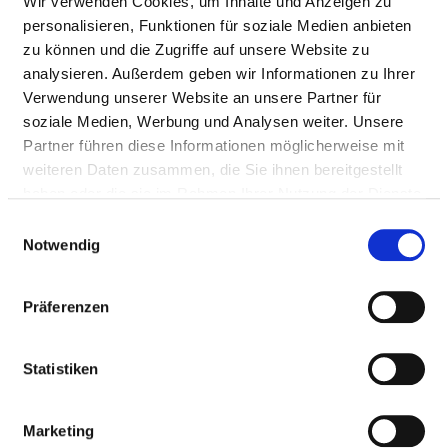
Wir verwenden Cookies, um Inhalte und Anzeigen zu
GROUP
personalisieren, Funktionen für soziale Medien anbieten
zu können und die Zugriffe auf unsere Website zu
Number (total)
16,61
analysieren. Außerdem geben wir Informationen zu Ihrer
Verwendung unserer Website an unsere Partner für
Staff in direct
16,61
soziale Medien, Werbung und Analysen weiter. Unsere
employment
Partner führen diese Informationen möglicherweise mit
Staff not in direct
0,00
weiteren Daten zusammen, die Sie ihnen bereitgestellt
employment
haben oder die sie im Rahmen Ihrer Nutzung der Dienste
gesammelt haben.
Einwilligungsauswahl
Out-patient care staff
0,00
Notwendig
In-patient care staff
16,61
Präferenzen
MEDICAL TECHNICAL ASSISTANT FOR
FUNCTIONAL DIAGNOSTICS MTAF
Statistiken
SOCIAL EDUCATION WORKER (M/F)
Marketing