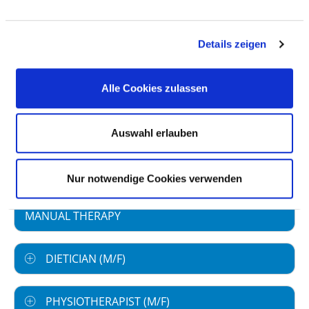
SPEECH THERAPIST / CLINICAL LINGUIST /
SPEECH SCIENTIST / PHONETICIAN (M/F)
Details zeigen
MEDICAL TECHNICAL RADIOLOGY ASSISTANT
Alle Cookies zulassen
(MTRA) (M/F)
Auswahl erlauben
STAFF WITH ADDITIONAL QUALIFICATION IN
KINAESTHETICS
Nur notwendige Cookies verwenden
STAFF WITH ADDITIONAL QUALIFICATION IN
MANUAL THERAPY
DIETICIAN (M/F)
PHYSIOTHERAPIST (M/F)