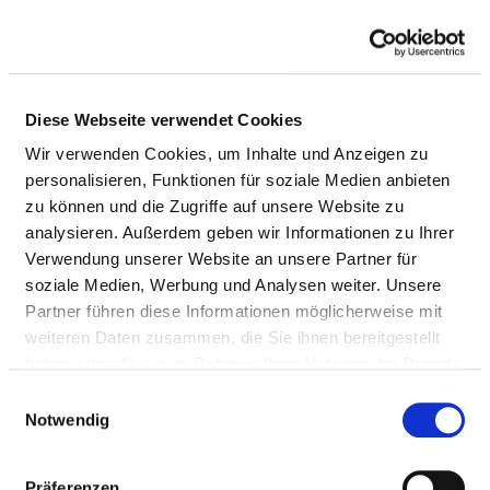
Relevant to this:
Diese Webseite verwendet Cookies
Medical services
Wir verwenden Cookies, um Inhalte und Anzeigen zu
Services & facilities
personalisieren, Funktionen für soziale Medien anbieten
zu können und die Zugriffe auf unsere Website zu
analysieren. Außerdem geben wir Informationen zu Ihrer
MEDICAL AND NURSING SERVICES
Verwendung unserer Website an unsere Partner für
soziale Medien, Werbung und Analysen weiter. Unsere
Partner führen diese Informationen möglicherweise mit
TREATMENTS / THERAPIES
weiteren Daten zusammen, die Sie ihnen bereitgestellt
haben oder die sie im Rahmen Ihrer Nutzung der Dienste
gesammelt haben.
Einwilligungsauswahl
Sport therapy / exercise therapy
Notwendig
Ergotherapy / occupational therapy
Präferenzen