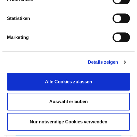
Continence training / incontinence
Statistiken
advice
Marketing
Creative therapy / art therapy / theatre
therapy / bibliotherapy
Details zeigen
Special relaxation therapy
Alle Cookies zulassen
Specialist nursing services
Auswahl erlauben
Voice and speech therapy / logopaedics
Nur notwendige Cookies verwenden
Strength training / therapy / work trials