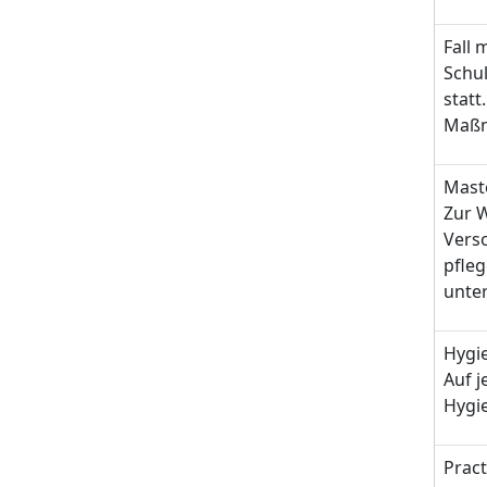
Fall
Schu
statt
Maßn
Mast
Zur W
Verso
pfleg
unter
Hygie
Auf j
Hygi
Pract