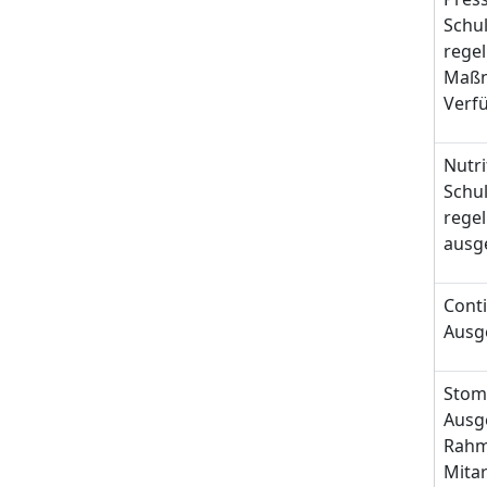
Schu
regel
Maßn
Verf
Nutr
Schu
rege
ausg
Cont
Ausg
Stom
Ausge
Rahm
Mitar