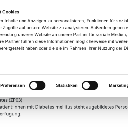
h
Tips & help
The GHD
Job Portal
Contact
You
t Cookies
 Inhalte und Anzeigen zu personalisieren, Funktionen für sozia
e Zugriffe auf unsere Website zu analysieren. Außerdem geben w
rwendung unserer Website an unsere Partner für soziale Medien
AGAPLESION DIAKO
re Partner führen diese Informationen möglicherweise mit weite
ereitgestellt haben oder die sie im Rahmen Ihrer Nutzung der D
HAMBUR
iatrie (Dr. Wernecke, Dr. Mülle
sing expertise
Präferenzen
Statistiken
Marketin
tes (ZP03)
atient:innen mit Diabetes mellitus steht augebildetes Pers
Verfügung.