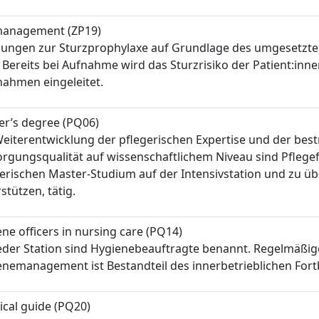
 management (ZP19)
lungen zur Sturzprophylaxe auf Grundlage des umgesetzten
. Bereits bei Aufnahme wird das Sturzrisiko der Patient:in
ahmen eingeleitet.
er’s degree (PQ06)
eiterentwicklung der pflegerischen Expertise und der bes
rgungsqualität auf wissenschaftlichem Niveau sind Pflege
erischen Master-Studium auf der Intensivstation und zu ü
stützen, tätig.
ne officers in nursing care (PQ14)
eder Station sind Hygienebeauftragte benannt. Regelmäßig
enemanagement ist Bestandteil des innerbetrieblichen Fo
ical guide (PQ20)