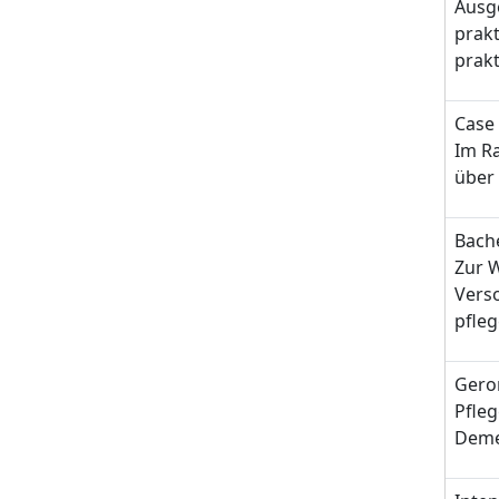
Ausge
prakt
prakt
Case
Im R
über
Bache
Zur W
Vers
pfleg
Gero
Pfleg
Demen