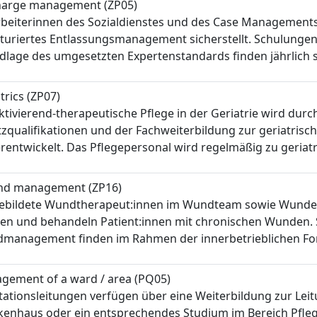
harge management (ZP05)
rbeiterinnen des Sozialdienstes und des Case Managements
kturiertes Entlassungsmanagement sicherstellt. Schulun
lage des umgesetzten Expertenstandards finden jährlich s
trics (ZP07)
ktivierend-therapeutische Pflege in der Geriatrie wird durc
zqualifikationen und der Fachweiterbildung zur geriatrisch
rentwickelt. Das Pflegepersonal wird regelmäßig zu geria
d management (ZP16)
ebildete Wundtherapeut:innen im Wundteam sowie Wundexp
len und behandeln Patient:innen mit chronischen Wunden. 
management finden im Rahmen der innerbetrieblichen Fort
gement of a ward / area (PQ05)
tationsleitungen verfügen über eine Weiterbildung zur Leit
kenhaus oder ein entsprechendes Studium im Bereich Pfle