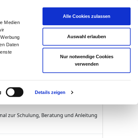
r opinion
Alle Cookies zulassen
le Medien
ir
Auswahl erlauben
, Werbung
NIEKLINIKUM
ren Daten
ienste
G
Nur notwendige Cookies
verwenden
r-Schulz)
g
Details zeigen
onal zur Schulung, Beratung und Anleitung