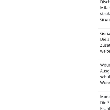
Disc
Mita
stru
Grund
Geria
Die a
Zusat
weite
Woun
Ausg
schu
Wund
Mana
Die S
Kran