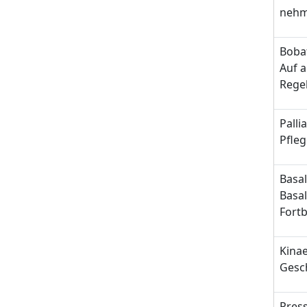
nehme
Boba
Auf a
Rege
Palli
Pfleg
Basal
Basal
Fort
Kinae
Gesch
Pres