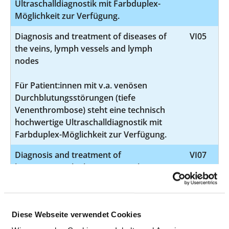
Ultraschalldiagnostik mit Farbduplex-
Möglichkeit zur Verfügung.
Diagnosis and treatment of diseases of
VI05
the veins, lymph vessels and lymph
nodes
Für Patient:innen mit v.a. venösen
Durchblutungsstörungen (tiefe
Venenthrombose) steht eine technisch
hochwertige Ultraschalldiagnostik mit
Farbduplex-Möglichkeit zur Verfügung.
Diagnosis and treatment of
VI07
hypertension (high pressure sickness)
Für die Diagnostik und
Therapiekontrolle der
Diese Webseite verwendet Cookies
Hochdruckkrankheit stehen Geräte zur
Langzeitblutdruckmessung zur