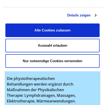
Akuterkrankung die frührehabilitative
Komplextherapie zur Verbesserung der
Mobilität und Selbsthilfefähigkeit.
Details zeigen
Diagnosis and treatment of cardiac
VI31
arrhythmia
Alle Cookies zulassen
Für die Diagnostik und
Auswahl erlauben
Therapiekontrolle von
Herzrhythmusstörungen stehen
Langzeit-EKG-Geräte zur Verfügung.
Nur notwendige Cookies verwenden
Physical therapy
VI39
Die physiotherapeutischen
Behandlungen werden ergänzt durch
Maßnahmen der Physikalischen
Therapie: Lymphdrainagen, Massagen,
Elektrotherapie, Wärmeanwendungen.