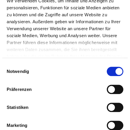
Wir verwenden Cookies, um Inhalte und Anzeigen zu
Verfügung.
personalisieren, Funktionen für soziale Medien anbieten
zu können und die Zugriffe auf unsere Website zu
Diagnosis and treatment of diseases of
VI14
analysieren. Außerdem geben wir Informationen zu Ihrer
the liver, bile and pancreas
Verwendung unserer Website an unsere Partner für
soziale Medien, Werbung und Analysen weiter. Unsere
Für Patient:innen mit Erkrankungen von
Partner führen diese Informationen möglicherweise mit
Leber, Galle, Gallenwegen,
weiteren Daten zusammen, die Sie ihnen bereitgestellt
Bauchspeicheldrüse, Nieren und
haben oder die sie im Rahmen Ihrer Nutzung der Dienste
Schilddrüse steht eine technisch
gesammelt haben.
Einwilligungsauswahl
hochwertige Ultraschalldiagnostik mit
Notwendig
Farbduplex-Möglichkeit zur Verfügung.
Diagnosis and treatment of geriatric
VI24
Präferenzen
diseases
Nach Ermittlung der körperlichen und
Statistiken
kognitiven Einschränkungen mit Hilfe
des geriatrischen Assessment erfolgt
Marketing
neben Diagnostik und Therapie der