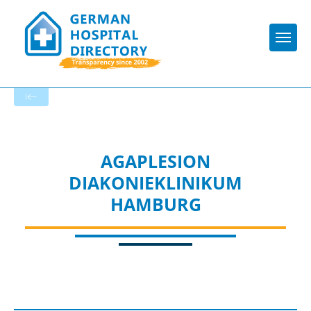
Togg
To the specialist department
AGAPLESION
DIAKONIEKLINIKUM
HAMBURG