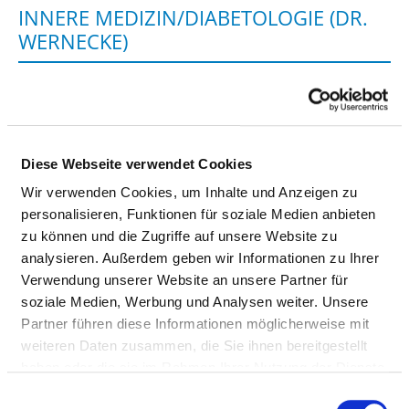
INNERE MEDIZIN/DIABETOLOGIE (DR.
WERNECKE)
OUTPATIENT TREATMENT OPTIONS
FUSSSPRECHSTUNDE/-AMBULANZ
Diese Webseite verwendet Cookies
Type of outpatient
Authorisation for
Wir verwenden Cookies, um Inhalte und Anzeigen zu
clinic:
outpatient treatment
personalisieren, Funktionen für soziale Medien anbieten
according to Article 116 of
zu können und die Zugriffe auf unsere Website zu
the SGB V or Article 31a
analysieren. Außerdem geben wir Informationen zu Ihrer
para. 1 (special
Verwendung unserer Website an unsere Partner für
examination and treatment
soziale Medien, Werbung und Analysen weiter. Unsere
methods or knowledge of
Partner führen diese Informationen möglicherweise mit
hospital doctors) (AM04)
weiteren Daten zusammen, die Sie ihnen bereitgestellt
haben oder die sie im Rahmen Ihrer Nutzung der Dienste
Comment:
Für Patient:innen mit
gesammelt haben.
diabetischem Fußsyndrom
Einwilligungsauswahl