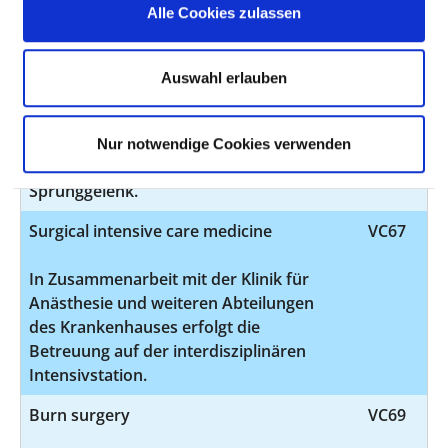
Alle Cookies zulassen
wie Meniskusläsionen (Naht oder
Meniskusglättung), Kreuzbandersatz-
Operationen, Arthroskopie von
Auswahl erlauben
Schultergelenken, arthroskopische
Behandlung von gelenknahen
Knochenödemen (M. Ahlbök),
Nur notwendige Cookies verwenden
Arthroskopie von Ellenbogen- und
Sprunggelenk.
Surgical intensive care medicine
VC67
In Zusammenarbeit mit der Klinik für
Anästhesie und weiteren Abteilungen
des Krankenhauses erfolgt die
Betreuung auf der interdisziplinären
Intensivstation.
Burn surgery
VC69