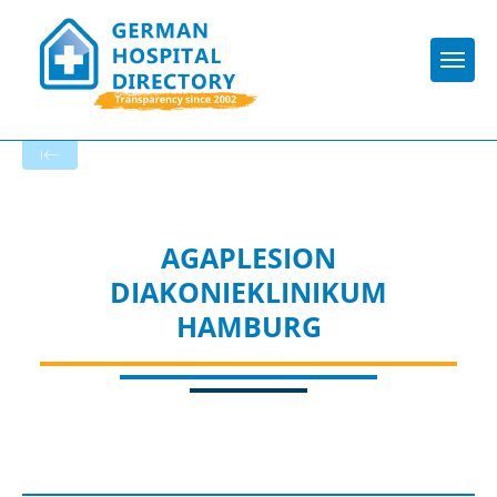
Togg
To the specialist department
AGAPLESION
DIAKONIEKLINIKUM
HAMBURG