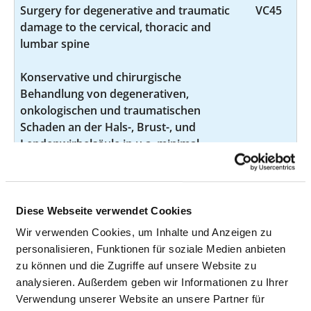
Surgery for degenerative and traumatic
VC45
damage to the cervical, thoracic and
lumbar spine
Konservative und chirurgische
Behandlung von degenerativen,
onkologischen und traumatischen
Schaden an der Hals-, Brust-, und
Lendenwirbelsäule in u.a. minimal
invasive, mikrochirurgische oder offene
Technik.
Peripheral nerve surgery
VC50
Diese Webseite verwendet Cookies
Wir verwenden Cookies, um Inhalte und Anzeigen zu
Rekonstruktion von peripheren Nerven
personalisieren, Funktionen für soziale Medien anbieten
in Zusammenarbeit mit der
zu können und die Zugriffe auf unsere Website zu
Handchirurgie
analysieren. Außerdem geben wir Informationen zu Ihrer
Amputation surgery
VC63
Verwendung unserer Website an unsere Partner für