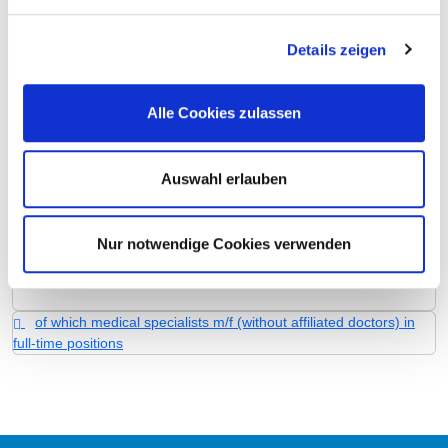
employment
Out-patient
2,97
7,6 Fachärzte
Details zeigen
care staff
In-patient care
11,86
7,6 Fachärzte
Alle Cookies zulassen
staff
Case by
155,82
number
Auswahl erlauben
prevailing
40,0
collectively
Nur notwendige Cookies verwenden
agreed weekly
working hours
of which medical specialists m/f (without affiliated doctors) in
full-time positions