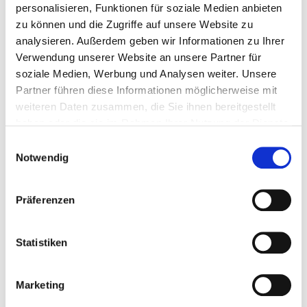
Staffing of the specialist department with doctors (m/f). Employees
personalisieren, Funktionen für soziale Medien anbieten
who cannot be clearly assigned to a specialist department are
zu können und die Zugriffe auf unsere Website zu
recorded overall for the hospital.
analysieren. Außerdem geben wir Informationen zu Ihrer
Verwendung unserer Website an unsere Partner für
soziale Medien, Werbung und Analysen weiter. Unsere
Doctors m/f in total (without affiliated doctors) in full-time
Partner führen diese Informationen möglicherweise mit
positions
weiteren Daten zusammen, die Sie ihnen bereitgestellt
PROFESSIONAL
NUMBER
EXPLANATION
haben oder die sie im Rahmen Ihrer Nutzung der Dienste
GROUP
gesammelt haben.
Einwilligungsauswahl
Number (total)
14,83
Angabe in
Notwendig
Vollkraftäquivalent. Es sind
keine interdisziplinär tätigen
Intensivmediziner und
Präferenzen
Anästhesisten enthalten.
Staff in direct
13,83
7,6 Fachärzte
Statistiken
employment
Staff not in
1,00
Marketing
direct