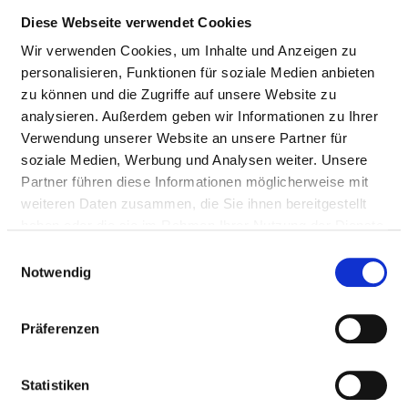
Diese Webseite verwendet Cookies
Appropriately:
Wir verwenden Cookies, um Inhalte und Anzeigen zu
Doctors (m/f)
personalisieren, Funktionen für soziale Medien anbieten
zu können und die Zugriffe auf unsere Website zu
analysieren. Außerdem geben wir Informationen zu Ihrer
NURSING STAFF
Verwendung unserer Website an unsere Partner für
soziale Medien, Werbung und Analysen weiter. Unsere
Personnel resources of the specialist department
Partner führen diese Informationen möglicherweise mit
with nursing staff. Employees who cannot be clearly
weiteren Daten zusammen, die Sie ihnen bereitgestellt
assigned to a specialist department are recorded
haben oder die sie im Rahmen Ihrer Nutzung der Dienste
overall for the hospital.
gesammelt haben.
Einwilligungsauswahl
Notwendig
NURSES (M/F)
Präferenzen
With assignment to a department
Statistiken
PROFESSIONAL
NUMBER
EXPLANATION