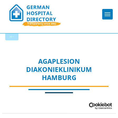
Togg
To the specialist department
AGAPLESION
DIAKONIEKLINIKUM
HAMBURG