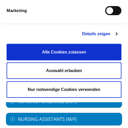
GROUP
Marketing
Number (total)
18,70
Staff in direct
18,70
employment
Details zeigen
Staff not in direct
0,00
employment
Alle Cookies zulassen
Out-patient care staff
0,08
Auswahl erlauben
In-patient care staff
18,62
Case by number
41,03
Nur notwendige Cookies verwenden
NURSING AUXILIARIES (M/F)
NURSING ASSISTANTS (M/F)