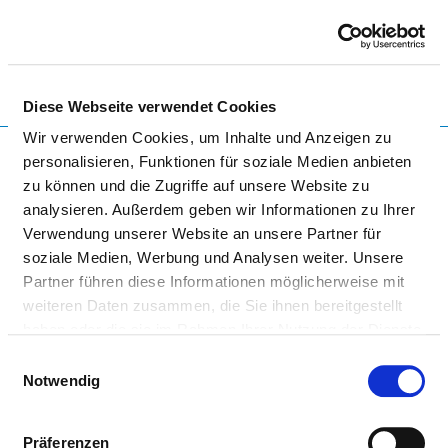
Togg
Diese Webseite verwendet Cookies
To the specialist department
Wir verwenden Cookies, um Inhalte und Anzeigen zu
personalisieren, Funktionen für soziale Medien anbieten
zu können und die Zugriffe auf unsere Website zu
analysieren. Außerdem geben wir Informationen zu Ihrer
TAGESKLINIK HEILBRONN
Verwendung unserer Website an unsere Partner für
soziale Medien, Werbung und Analysen weiter. Unsere
Partner führen diese Informationen möglicherweise mit
weiteren Daten zusammen, die Sie ihnen bereitgestellt
haben oder die sie im Rahmen Ihrer Nutzung der Dienste
gesammelt haben.
Einwilligungsauswahl
Notwendig
ALLGEMEINE PSYCHIATRIE
Präferenzen