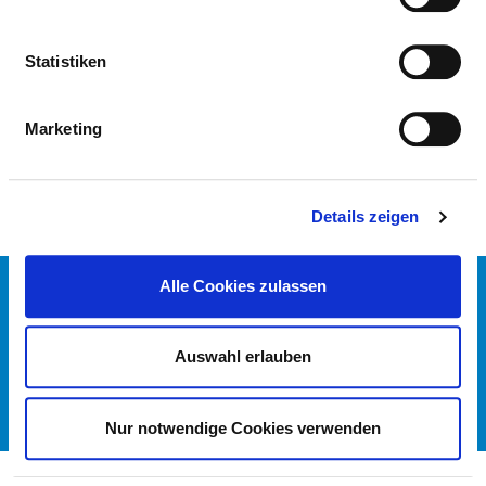
MEDICAL EXPERTISE
Statistiken
Psychiatry and psychotherapy (AQ51)
Diagnostic radiology - subject-specific - (training
Marketing
regulations MWBO 2003) (ZF38)
Details zeigen
Alle Cookies zulassen
CONTACT
IMPRINT
DATA PROTECTION
Auswahl erlauben
DKTIG
© GERMAN HOSPITAL DIRECTORY 2026
Nur notwendige Cookies verwenden