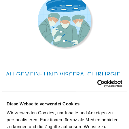
ALLGEMEIN- UND VISCERALCHIRURGIE,
ST. JOSEF
Hospitalstraße 45 45
Diese Webseite verwendet Cookies
53840 Troisdorf
Wir verwenden Cookies, um Inhalte und Anzeigen zu
Phone:
02241-801-352
personalisieren, Funktionen für soziale Medien anbieten
Fax: 02241-801-355
zu können und die Zugriffe auf unsere Website zu