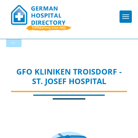
Togg
To the hospital’s home page
GFO KLINIKEN TROISDORF -
ST. JOSEF HOSPITAL