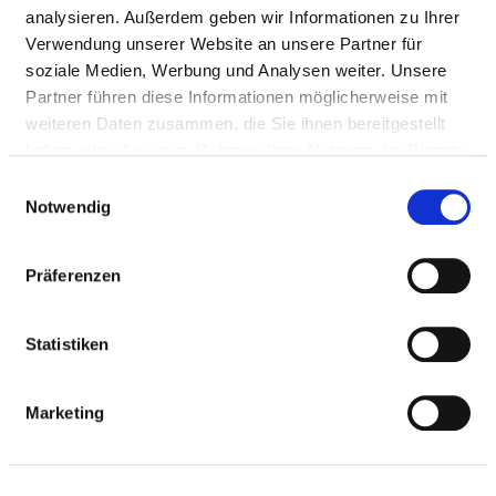
Mail:
ed.frodsiort-nekinilk-ofg@eigrurihc
analysieren. Außerdem geben wir Informationen zu Ihrer
With emergency ambulance
Verwendung unserer Website an unsere Partner für
soziale Medien, Werbung und Analysen weiter. Unsere
Approach
Partner führen diese Informationen möglicherweise mit
https://kliniken-troisdorf.gfo-online.de
weiteren Daten zusammen, die Sie ihnen bereitgestellt
haben oder die sie im Rahmen Ihrer Nutzung der Dienste
gesammelt haben.
Einwilligungsauswahl
Medical administration
Notwendig
Dr. med. Koray Ersahin (Chefarzt)
Präferenzen
Information and services of the department
Statistiken
NUMBER OF CASES
Marketing
Number of inpatient cases: 2.398