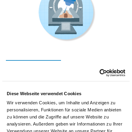
NUKLEARMEDIZIN
Wismarsche Straße 393-397
19055 Schwerin
Diese Webseite verwendet Cookies
Wir verwenden Cookies, um Inhalte und Anzeigen zu
Phone:
0385-520-2400
personalisieren, Funktionen für soziale Medien anbieten
Fax: 0385-520-2402
zu können und die Zugriffe auf unsere Website zu
Mail:
ed.tiehdnuseg-soileh@naigesraB.ehaV
analysieren. Außerdem geben wir Informationen zu Ihrer
Approach
Verwendung unserer Website an unsere Partner für