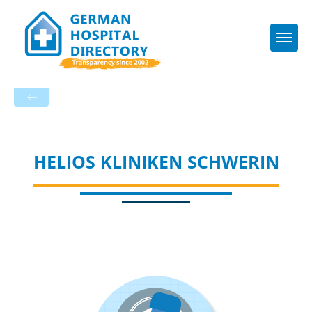
Togg
To the hospital’s home page
HELIOS KLINIKEN SCHWERIN