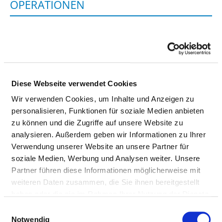
OPERATIONEN
OUT-PATIENT OPERATIONS
SERVICE
NUMBER
OPS
INFO
OF CASES
NUMBER
Diese Webseite verwendet Cookies
Corrective
not
5-241.0
Wir verwenden Cookies, um Inhalte und Anzeigen zu
surgery on the
specified
personalisieren, Funktionen für soziale Medien anbieten
gums (gingiva)
zu können und die Zugriffe auf unsere Website zu
analysieren. Außerdem geben wir Informationen zu Ihrer
Surgical tooth
not
5-231.00
Verwendung unserer Website an unsere Partner für
extraction by
specified
soziale Medien, Werbung und Analysen weiter. Unsere
opening the
Partner führen diese Informationen möglicherweise mit
jawbone
weiteren Daten zusammen, die Sie ihnen bereitgestellt
not
8-123.00
haben oder die sie im Rahmen Ihrer Nutzung der Dienste
specified
gesammelt haben.
Einwilligungsauswahl
Notwendig