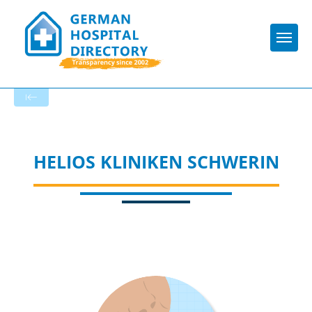
Togg
To the hospital’s home page
HELIOS KLINIKEN SCHWERIN