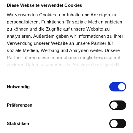
Mail:
ed.tiehdnuseg-soileh@nesbocaJ.naitsirhC-
Diese Webseite verwendet Cookies
snaH
Wir verwenden Cookies, um Inhalte und Anzeigen zu
With emergency ambulance
personalisieren, Funktionen für soziale Medien anbieten
Approach
zu können und die Zugriffe auf unsere Website zu
https://www.helios-gesundheit.de/standorte-
analysieren. Außerdem geben wir Informationen zu Ihrer
angebot...
Verwendung unserer Website an unsere Partner für
soziale Medien, Werbung und Analysen weiter. Unsere
Partner führen diese Informationen möglicherweise mit
Medical administration
weiteren Daten zusammen, die Sie ihnen bereitgestellt
haben oder die sie im Rahmen Ihrer Nutzung der Dienste
Prof. Dr. med. Dr. med. dent. Hans-Christian Jacobsen
gesammelt haben.
(Chefarzt)
Einwilligungsauswahl
Notwendig
Dr. med. Dr. med. dent. Stephan Bierwolf (Chefarzt)
Kirsten Katharina Warnecke (Chefärztin)
Präferenzen
Prof. Dr. med. Dr. med. dent. Samer George Hakim
(Chefarzt)
Statistiken