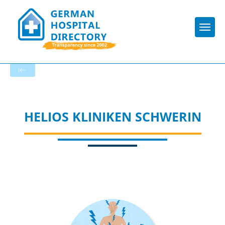
Togg
To the hospital’s home page
HELIOS KLINIKEN SCHWERIN