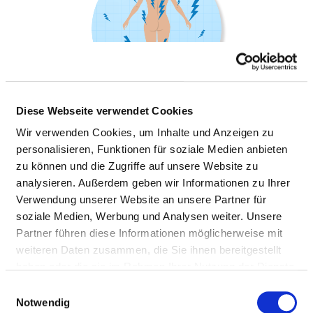
Diese Webseite verwendet Cookies
Wir verwenden Cookies, um Inhalte und Anzeigen zu
personalisieren, Funktionen für soziale Medien anbieten
SCHMERZTHERAPIE
zu können und die Zugriffe auf unsere Website zu
analysieren. Außerdem geben wir Informationen zu Ihrer
Verwendung unserer Website an unsere Partner für
soziale Medien, Werbung und Analysen weiter. Unsere
Information and services of the department
Partner führen diese Informationen möglicherweise mit
weiteren Daten zusammen, die Sie ihnen bereitgestellt
NUMBER OF CASES
haben oder die sie im Rahmen Ihrer Nutzung der Dienste
gesammelt haben.
Einwilligungsauswahl
Notwendig
Number of partial inpatient cases: 177