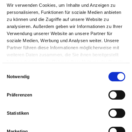
Nursing staff
Wir verwenden Cookies, um Inhalte und Anzeigen zu
personalisieren, Funktionen für soziale Medien anbieten
zu können und die Zugriffe auf unsere Website zu
DOCTORS (M/F)
analysieren. Außerdem geben wir Informationen zu Ihrer
Verwendung unserer Website an unsere Partner für
Staffing of the specialist department with doctors
soziale Medien, Werbung und Analysen weiter. Unsere
(m/f). Employees who cannot be clearly assigned to a
Partner führen diese Informationen möglicherweise mit
specialist department are recorded overall for the
weiteren Daten zusammen, die Sie ihnen bereitgestellt
hospital.
haben oder die sie im Rahmen Ihrer Nutzung der Dienste
gesammelt haben.
Einwilligungsauswahl
Notwendig
DOCTORS M/F IN TOTAL (WITHOUT AFFILIATED
DOCTORS) IN FULL-TIME POSITIONS
Präferenzen
PROFESSIONAL
NUMBER
EXPLANATION
GROUP
Statistiken
Number (total)
20,10
Staff in direct
20,10
Marketing