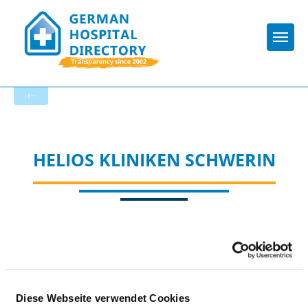
Togg
To the specialist department
HELIOS KLINIKEN SCHWERIN
Appropriately:
Diese Webseite verwendet Cookies