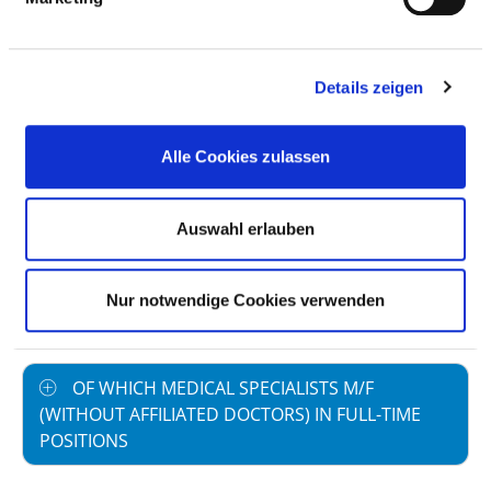
employment
Staff not in direct
0,00
Details zeigen
employment
Out-patient care staff
1,70
Alle Cookies zulassen
In-patient care staff
18,40
Case by number
190,33
Auswahl erlauben
prevailing collectively
40,0
agreed weekly
Nur notwendige Cookies verwenden
working hours
OF WHICH MEDICAL SPECIALISTS M/F
(WITHOUT AFFILIATED DOCTORS) IN FULL-TIME
POSITIONS