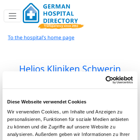
Toggle navigation
To the hospital’s home page
Helios Kliniken Schwerin
Frauenheilkunde und Geburtshilfe
Diese Webseite verwendet Cookies
Wismarsche Straße 393-397
Wir verwenden Cookies, um Inhalte und Anzeigen zu
19055 Schwerin
personalisieren, Funktionen für soziale Medien anbieten
zu können und die Zugriffe auf unsere Website zu
Phone:
0385-520-2300
analysieren. Außerdem geben wir Informationen zu Ihrer
Fax: 0385-520-2318