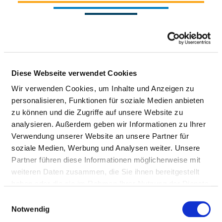
Diese Webseite verwendet Cookies
Relevant to this:
Wir verwenden Cookies, um Inhalte und Anzeigen zu
Nursing staff
personalisieren, Funktionen für soziale Medien anbieten
Therapeutic staff
zu können und die Zugriffe auf unsere Website zu
analysieren. Außerdem geben wir Informationen zu Ihrer
Verwendung unserer Website an unsere Partner für
DOCTORS (M/F)
soziale Medien, Werbung und Analysen weiter. Unsere
Partner führen diese Informationen möglicherweise mit
Medical personnel information for the entire hospital.
weiteren Daten zusammen, die Sie ihnen bereitgestellt
Information on the staff of the individual
haben oder die sie im Rahmen Ihrer Nutzung der Dienste
departments can be found on the department pages.
gesammelt haben.
Einwilligungsauswahl
Notwendig