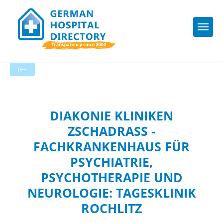
Togg
To the hospital’s home page
DIAKONIE KLINIKEN
ZSCHADRASS - F
ACHKRANKENHAUS FÜR P
SYCHIATRIE, P
SYCHOTHERAPIE UND N
EUROLOGIE: TAGESKLINIK R
OCHLITZ