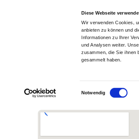
Diese Webseite verwende
Wir verwenden Cookies, um
anbieten zu können und di
Informationen zu Ihrer Ve
Back to the search results
und Analysen weiter. Unse
zusammen, die Sie ihnen b
DIAKONIE KLINIKEN
gesammelt haben.
SYCHOTHERA
Einwilligungsauswahl
Notwendig