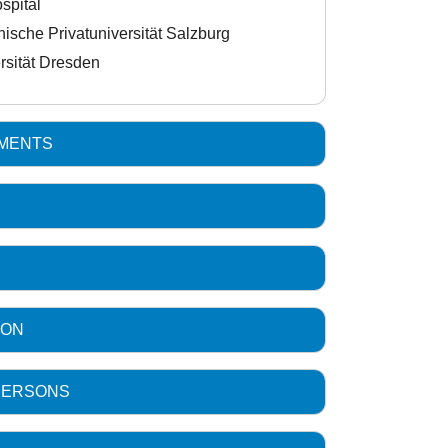
spital
ische Privatuniversität Salzburg
rsität Dresden
TMENTS
ION
PERSONS