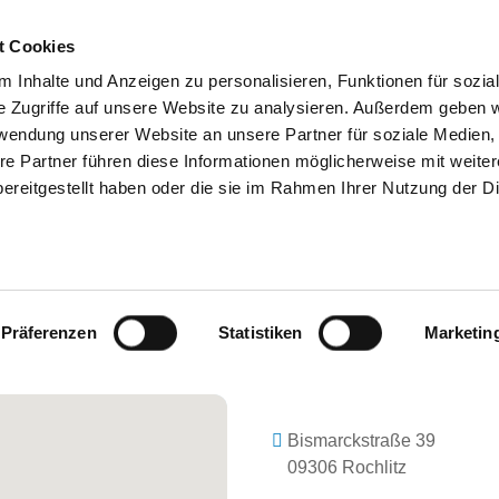
t Cookies
 Inhalte und Anzeigen zu personalisieren, Funktionen für sozia
e Zugriffe auf unsere Website zu analysieren. Außerdem geben w
SEARCH
TIPS & HELP
THE GHD
rwendung unserer Website an unsere Partner für soziale Medien
re Partner führen diese Informationen möglicherweise mit weite
ereitgestellt haben oder die sie im Rahmen Ihrer Nutzung der D
 ZSCHADRASS - FACHKRANKENHAUS 
PIE UND NEUROLOGIE: TAGESKLIN
Präferenzen
Statistiken
Marketin
Bismarckstraße 39
09306 Rochlitz