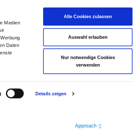
Alle Cookies zulassen
le Medien
ir
JOB PORTAL
CONTACT
YOUR OPINION
Auswahl erlauben
, Werbung
ren Daten
ienste
FÜR PSYCHIATRIE, P
Nur notwendige Cookies
verwenden
IK ROCHLITZ
g
Details zeigen
Approach