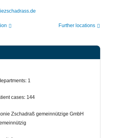
aid@ztilhcoR-KT
tion
Further locations
departments: 1
atient cases: 144
akonie Zschadraß gemeinnützige GmbH
igemeinnützig