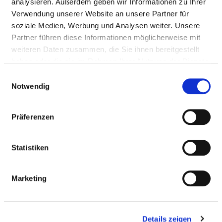
analysieren. Außerdem geben wir Informationen zu Ihrer
Verwendung unserer Website an unsere Partner für
soziale Medien, Werbung und Analysen weiter. Unsere
HYGIENE OFFICER
Partner führen diese Informationen möglicherweise mit
weiteren Daten zusammen, die Sie ihnen bereitgestellt
A hygiene officer has not been established
haben oder die sie im Rahmen Ihrer Nutzung der Dienste
gesammelt haben.
Einwilligungsauswahl
Notwendig
HYGIENE COMMISSION
Präferenzen
HYGIENE STAFF
Statistiken
CVC HYGIENE STANDARD AND FURTHER
MEASURES
Marketing
ANTIBIOTIC PROPHYLAXIS ANTIBIOTIC
THERAPY
Details zeigen