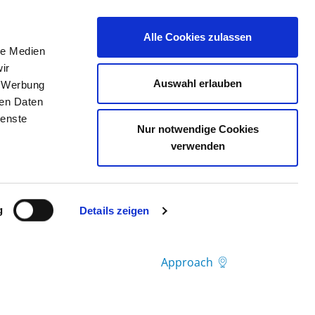
Alle Cookies zulassen
le Medien
JOB PORTAL
CONTACT
YOUR OPINION
ir
Auswahl erlauben
, Werbung
ren Daten
ienste
Nur notwendige Cookies
verwenden
g
Details zeigen
Approach