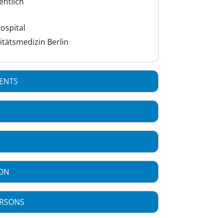
entlich
ospital
sitätsmedizin Berlin
MENTS
ON
ERSONS