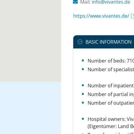
Mail:
ed.setnaviv@ofni
https://www.vivantes.de/
BASIC INFORMATION
Number of beds: 71
Number of specialis
Number of inpatient
Number of partial in
Number of outpatien
Hospital owners: Vi
(Eigentümer: Land Be