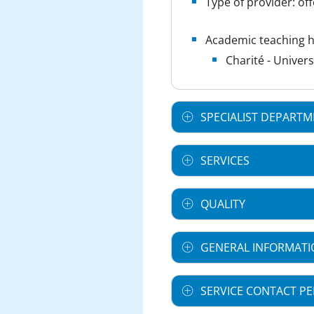
Type of provider: öff
Academic teaching h
Charité - Univer
SPECIALIST DEPART
SERVICES
QUALITY
GENERAL INFORMATI
SERVICE CONTACT P