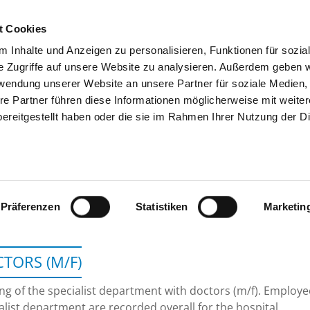
t Cookies
 Inhalte und Anzeigen zu personalisieren, Funktionen für sozia
SEARCH
TIPS & HELP
THE GHD
e Zugriffe auf unsere Website zu analysieren. Außerdem geben w
rwendung unserer Website an unsere Partner für soziale Medien
re Partner führen diese Informationen möglicherweise mit weite
ereitgestellt haben oder die sie im Rahmen Ihrer Nutzung der D
SRH KURPFALZKRANKENHAUS 
Präferenzen
Statistiken
Marketin
TORS (M/F)
ing of the specialist department with doctors (m/f). Employ
alist department are recorded overall for the hospital.