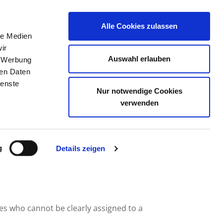
Alle Cookies zulassen
le Medien
JOB PORTAL
CONTACT
YOUR OPINION
ir
Auswahl erlauben
, Werbung
ren Daten
ienste
Nur notwendige Cookies
HEIDELBERG GMBH
verwenden
g
Details zeigen
ees who cannot be clearly assigned to a