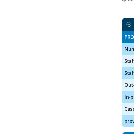
PRO
Num
Staf
Staf
Out-
In-p
Cas
prev