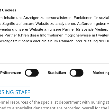
t Cookies
 Inhalte und Anzeigen zu personalisieren, Funktionen für sozia
SEARCH
TIPS & HELP
THE GHD
e Zugriffe auf unsere Website zu analysieren. Außerdem geben w
rwendung unserer Website an unsere Partner für soziale Medien
re Partner führen diese Informationen möglicherweise mit weite
ereitgestellt haben oder die sie im Rahmen Ihrer Nutzung der D
GEMEINSCHAFTSKRANKENH
Präferenzen
Statistiken
Marketin
SING STAFF
nnel resources of the specialist department with nursing s
ned to a specialist department are recorded overall for the 