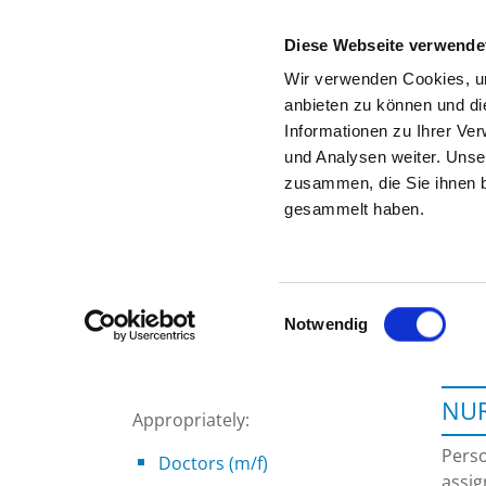
Diese Webseite verwende
Wir verwenden Cookies, um
anbieten zu können und di
Informationen zu Ihrer Ve
To the specialist department
und Analysen weiter. Unse
zusammen, die Sie ihnen b
gesammelt haben.
Einwilligungsauswahl
Notwendig
NUR
Appropriately:
Perso
Doctors (m/f)
assig