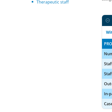
Therapeutic staff
Wi
PRO
Num
Staf
Staf
Out-
In-p
Cas