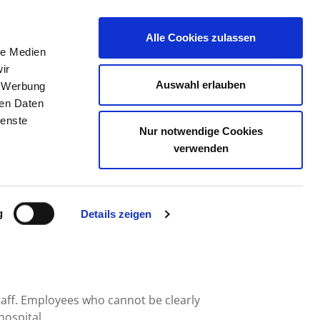
Alle Cookies zulassen
le Medien
JOB PORTAL
CONTACT
YOUR OPINION
ir
Auswahl erlauben
, Werbung
ren Daten
ienste
Nur notwendige Cookies
AUS HERDECKE
verwenden
g
Details zeigen
taff. Employees who cannot be clearly
hospital.