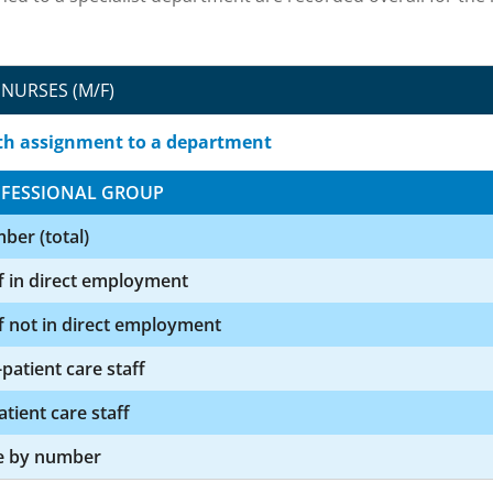
NURSES (M/F)
th assignment to a department
FESSIONAL GROUP
ber (total)
f in direct employment
f not in direct employment
patient care staff
atient care staff
e by number