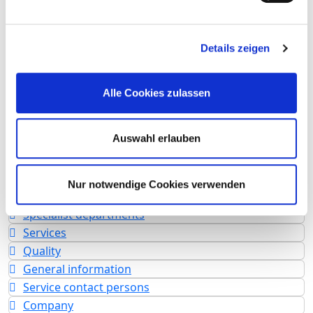
Number of specialist departments: 12
Number of inpatient cases: 14.033
Details zeigen
Number of partial inpatient cases: 211
Number of outpatient cases: 29.474
Alle Cookies zulassen
Hospital owners: Gemeinschaftskrankenhaus
Herdecke gGmbH
Type of provider: freigemeinnützig
Auswahl erlauben
Academic teaching hospital
Universität Witten/Herdecke
Nur notwendige Cookies verwenden
Specialist departments
Services
Quality
General information
Service contact persons
Company