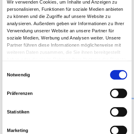
Wir verwenden Cookies, um Inhalte und Anzeigen zu
personalisieren, Funktionen für soziale Medien anbieten
zu können und die Zugriffe auf unsere Website zu
analysieren. Außerdem geben wir Informationen zu Ihrer
Verwendung unserer Website an unsere Partner für
soziale Medien, Werbung und Analysen weiter. Unsere
Gerhard-Kienle-Weg 4 Gerhard-Kienle-Weg 4
Partner führen diese Informationen möglicherweise mit
58313 Herdecke
weiteren Daten zusammen, die Sie ihnen bereitgestellt
haben oder die sie im Rahmen Ihrer Nutzung der Dienste
Phone:
02330-620
gesammelt haben.
Einwilligungsauswahl
Mail:
ed.hkg@ofni
Notwendig
Approach
Präferenzen
http://www.gemeinschaftskrankenhaus.de/de/startsei..
Further locations
Statistiken
Basic information
Number of beds: 540
Marketing