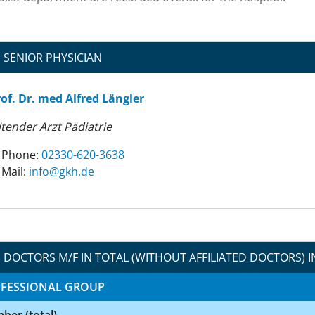
SENIOR PHYSICIAN
of. Dr. med Alfred Längler
itender Arzt Pädiatrie
Phone:
02330-620-3638
Mail:
ed.hkg@ofni
DOCTORS M/F IN TOTAL (WITHOUT AFFILIATED DOCTORS) I
FESSIONAL GROUP