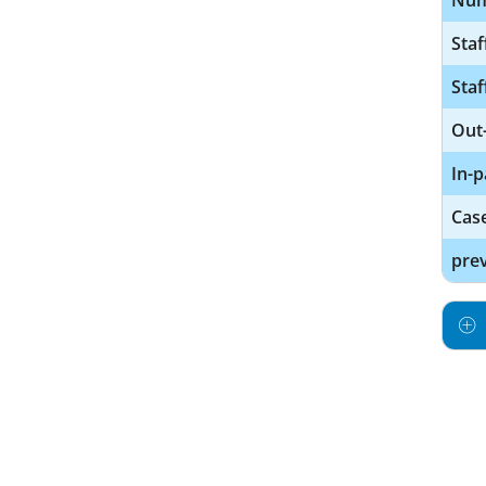
Num
Staf
Staf
Out-
In-p
Cas
prev