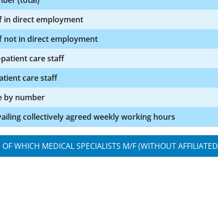
ber (total)
f in direct employment
f not in direct employment
patient care staff
atient care staff
e by number
ailing collectively agreed weekly working hours
OF WHICH MEDICAL SPECIALISTS M/F (WITHOUT AFFILIATED