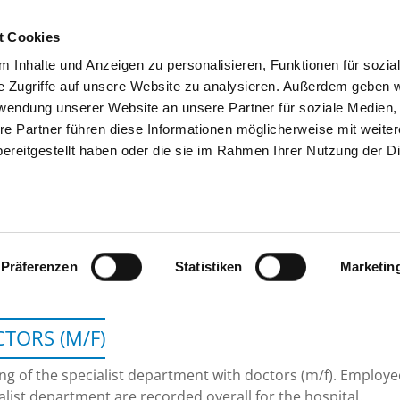
t Cookies
 Inhalte und Anzeigen zu personalisieren, Funktionen für sozia
SEARCH
TIPS & HELP
THE GHD
e Zugriffe auf unsere Website zu analysieren. Außerdem geben w
rwendung unserer Website an unsere Partner für soziale Medien
re Partner führen diese Informationen möglicherweise mit weite
ereitgestellt haben oder die sie im Rahmen Ihrer Nutzung der D
GEMEINSCHAFTSKRANKENH
Präferenzen
Statistiken
Marketin
TORS (M/F)
ing of the specialist department with doctors (m/f). Employ
alist department are recorded overall for the hospital.