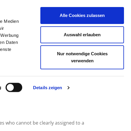
Alle Cookies zulassen
le Medien
JOB PORTAL
CONTACT
YOUR OPINION
ir
Auswahl erlauben
, Werbung
ren Daten
ienste
Nur notwendige Cookies
AUS HERDECKE
verwenden
g
Details zeigen
ees who cannot be clearly assigned to a