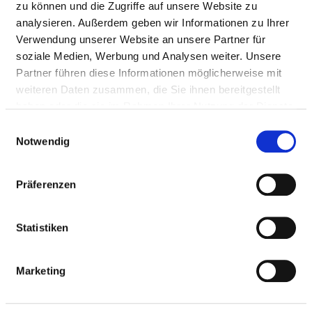
zu können und die Zugriffe auf unsere Website zu
analysieren. Außerdem geben wir Informationen zu Ihrer
Creative therapy / art therapy / theatre
Verwendung unserer Website an unsere Partner für
therapy / bibliotherapy
soziale Medien, Werbung und Analysen weiter. Unsere
Partner führen diese Informationen möglicherweise mit
Manual lymph drainage
weiteren Daten zusammen, die Sie ihnen bereitgestellt
haben oder die sie im Rahmen Ihrer Nutzung der Dienste
Massage
gesammelt haben.
Einwilligungsauswahl
Notwendig
Music therapy
Präferenzen
Naturopathy/homeopathy/phytotherapy
Statistiken
Osteopathy / chiropractic / manual
therapy
Marketing
Physical therapy / bath therapy