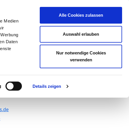
r opinion
Alle Cookies zulassen
le Medien
ir
sychiatrie,
Auswahl erlauben
, Werbung
ren Daten
er Herz-Jesu-
ienste
Nur notwendige Cookies
verwenden
e Bad Hersfeld)
g
Details zeigen
ofni
-