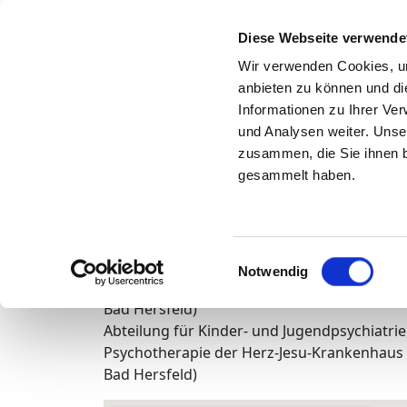
Searc
Diese Webseite verwende
Wir verwenden Cookies, um
Back to the search results
anbieten zu können und di
Abteilung 
Informationen zu Ihrer Ve
und Analysen weiter. Unse
Psychosomati
zusammen, die Sie ihnen b
gesammelt haben.
Krankenhaus Fu
Einwilligungsauswahl
Notwendig
Abteilung für Kinder- und Jugendpsychiatri
Psychotherapie der Herz-Jesu-Krankenhaus
Bad Hersfeld)