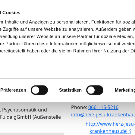
h
Tips & help
The GHD
Job Portal
Contact
You
t Cookies
 Inhalte und Anzeigen zu personalisieren, Funktionen für sozia
e Zugriffe auf unsere Website zu analysieren. Außerdem geben w
für Kinder- und Jugendp
rwendung unserer Website an unsere Partner für soziale Medien
re Partner führen diese Informationen möglicherweise mit weite
k und Psychotherapie d
ereitgestellt haben oder die sie im Rahmen Ihrer Nutzung der D
lda gGmbH (Außenstell
Am Weinberg 19
Präferenzen
Statistiken
Marketin
36251 Bad Hersfeld
Phone:
0661-15-5216
e, Psychosomatik und
ed.suahneknark-usej-zreh@
 Fulda gGmbH (Außenstelle
http://www.herz-jesu
krankenhaus.de