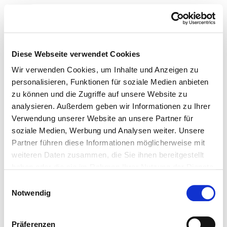
Toggle navigation
To the specialist department
Diese Webseite verwendet Cookies
Wir verwenden Cookies, um Inhalte und Anzeigen zu
personalisieren, Funktionen für soziale Medien anbieten
Klinikum Starnberg
zu können und die Zugriffe auf unsere Website zu
analysieren. Außerdem geben wir Informationen zu Ihrer
Handchirurgie
Verwendung unserer Website an unsere Partner für
soziale Medien, Werbung und Analysen weiter. Unsere
Nursing expertise
Partner führen diese Informationen möglicherweise mit
© German hospital directory 2026
weiteren Daten zusammen, die Sie ihnen bereitgestellt
Contact
haben oder die sie im Rahmen Ihrer Nutzung der Dienste
Imprint
gesammelt haben.
Einwilligungsauswahl
Data protection
Notwendig
DKTIG
Präferenzen