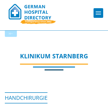
Togg
To the specialist department
KLINIKUM STARNBERG
HANDCHIRURGIE