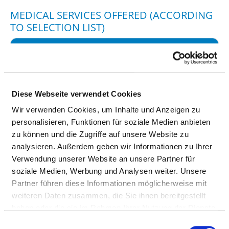
MEDICAL SERVICES OFFERED (ACCORDING
TO SELECTION LIST)
DESIGNATION
KEY
Metal / foreign body removal
VC26
Ligament reconstructions/plasties
VC27
Diese Webseite verwendet Cookies
Joint replacement procedures /
VC28
Wir verwenden Cookies, um Inhalte und Anzeigen zu
endoprosthetics
personalisieren, Funktionen für soziale Medien anbieten
zu können und die Zugriffe auf unsere Website zu
Handgelenks- und
analysieren. Außerdem geben wir Informationen zu Ihrer
Daumensattelgelenkprothese
Verwendung unserer Website an unsere Partner für
soziale Medien, Werbung und Analysen weiter. Unsere
Diagnosis and treatment of elbow and
VC37
Partner führen diese Informationen möglicherweise mit
forearm injuries
weiteren Daten zusammen, die Sie ihnen bereitgestellt
haben oder die sie im Rahmen Ihrer Nutzung der Dienste
Diagnosis and treatment of wrist and
VC38
gesammelt haben.
hand injuries
Einwilligungsauswahl