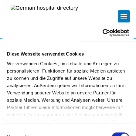
Togg
To the specialist department
Diese Webseite verwendet Cookies
Wir verwenden Cookies, um Inhalte und Anzeigen zu
KLINIKUM STARNBERG
personalisieren, Funktionen für soziale Medien anbieten
zu können und die Zugriffe auf unsere Website zu
analysieren. Außerdem geben wir Informationen zu Ihrer
Verwendung unserer Website an unsere Partner für
soziale Medien, Werbung und Analysen weiter. Unsere
Partner führen diese Informationen möglicherweise mit
weiteren Daten zusammen, die Sie ihnen bereitgestellt
KARDIOLOGIE
haben oder die sie im Rahmen Ihrer Nutzung der Dienste
gesammelt haben.
Einwilligungsauswahl