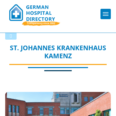
Togg
Back to the search results
ST. JOHANNES KRANKENHAUS
KAMENZ