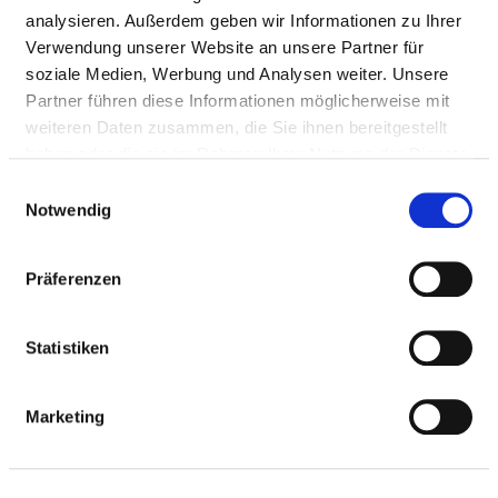
analysieren. Außerdem geben wir Informationen zu Ihrer
Verwendung unserer Website an unsere Partner für
Nebelschützer Straße 40
soziale Medien, Werbung und Analysen weiter. Unsere
01917 Kamenz
Partner führen diese Informationen möglicherweise mit
weiteren Daten zusammen, die Sie ihnen bereitgestellt
Phone:
03578-786-0
haben oder die sie im Rahmen Ihrer Nutzung der Dienste
Mail:
ed.znemak-sennahoj@ofni
gesammelt haben.
Einwilligungsauswahl
Notwendig
Approach
https://johannes-kamenz.de
Präferenzen
Statistiken
BASIC INFORMATION
Marketing
Number of beds: 148
Number of specialist departments: 6