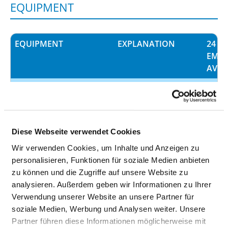
EQUIPMENT
EQUIPMENT
EXPLANATION
24 H
EME
AVAI
Angiography
Yes
device/DSA
Ventilator for ventilating
Yes
Diese Webseite verwendet Cookies
pre-term neonates and
neonates
Wir verwenden Cookies, um Inhalte und Anzeigen zu
personalisieren, Funktionen für soziale Medien anbieten
Computed Tomography
Am Campus Bad
Yes
zu können und die Zugriffe auf unsere Website zu
(CT)
Neustadt kommt
analysieren. Außerdem geben wir Informationen zu Ihrer
seit 06/2025 der
Verwendung unserer Website an unsere Partner für
hochmoderne
soziale Medien, Werbung und Analysen weiter. Unsere
Photonen-CT
Partner führen diese Informationen möglicherweise mit
Naeotom