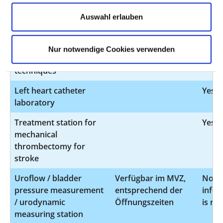
Device for kidney
Yes
replacement surgery
Auswahl erlauben
Radio frequency
No
ablation (RFA) and/or
infor
Nur notwendige Cookies verwenden
other thermal ablation
is re
techniques
Left heart catheter
Yes
laboratory
Treatment station for
Yes
mechanical
thrombectomy for
stroke
Uroflow / bladder
Verfügbar im MVZ,
No
pressure measurement
entsprechend der
infor
/ urodynamic
Öffnungszeiten
is re
measuring station