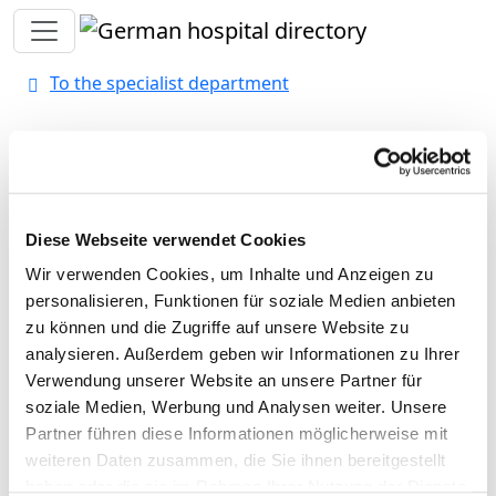
Toggle navigation
To the specialist department
Hochtaunus-Kliniken gGmbH
- Bad Homburg
Diese Webseite verwendet Cookies
Wir verwenden Cookies, um Inhalte und Anzeigen zu
Appropriately:
personalisieren, Funktionen für soziale Medien anbieten
zu können und die Zugriffe auf unsere Website zu
Nursing staff
analysieren. Außerdem geben wir Informationen zu Ihrer
Doctors (m/f)
Verwendung unserer Website an unsere Partner für
soziale Medien, Werbung und Analysen weiter. Unsere
Staffing of the specialist department with doctors (m/f).
Partner führen diese Informationen möglicherweise mit
Employees who cannot be clearly assigned to a
weiteren Daten zusammen, die Sie ihnen bereitgestellt
specialist department are recorded overall for the
haben oder die sie im Rahmen Ihrer Nutzung der Dienste