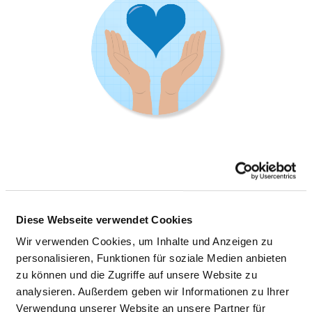
PALLIATIVMEDIZIN
Diese Webseite verwendet Cookies
Zeppelinstraße 20
61352 Bad Homburg
Wir verwenden Cookies, um Inhalte und Anzeigen zu
personalisieren, Funktionen für soziale Medien anbieten
Phone:
06172-14-3836
zu können und die Zugriffe auf unsere Website zu
Fax: 06172-14-103836
analysieren. Außerdem geben wir Informationen zu Ihrer
Mail:
ed.nekinilk-sunuathcoh@rehcsif-kereo.leugrib
Verwendung unserer Website an unsere Partner für