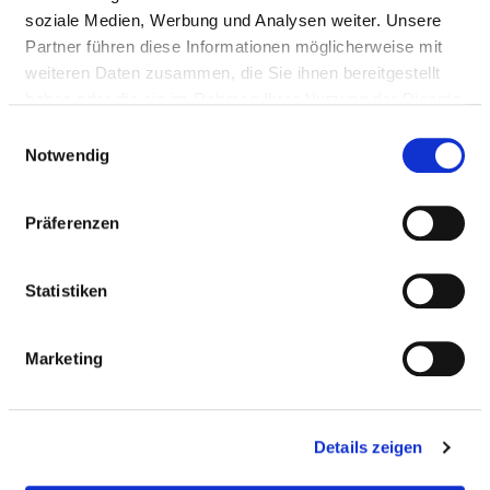
Approach
soziale Medien, Werbung und Analysen weiter. Unsere
Partner führen diese Informationen möglicherweise mit
weiteren Daten zusammen, die Sie ihnen bereitgestellt
Medical administration
haben oder die sie im Rahmen Ihrer Nutzung der Dienste
Dr. med. Migle Link (Sektionsleitung Palliativmedizin)
gesammelt haben.
Einwilligungsauswahl
Notwendig
Information and services of the department
Präferenzen
NUMBER OF CASES
Statistiken
Number of inpatient cases: 869
Marketing
STAFFING
Details zeigen