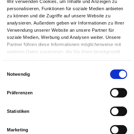
Wir verwenden Cookies, um Inhalte und Anzeigen zu
personalisieren, Funktionen für soziale Medien anbieten
zu können und die Zugriffe auf unsere Website zu
analysieren. Außerdem geben wir Informationen zu Ihrer
Verwendung unserer Website an unsere Partner für
soziale Medien, Werbung und Analysen weiter. Unsere
Partner führen diese Informationen möglicherweise mit
weiteren Daten zusammen, die Sie ihnen bereitgestellt
haben oder die sie im Rahmen Ihrer Nutzung der Dienste
Gützkower Landstrasse 69
gesammelt haben.
17489 Greifswald
Einwilligungsauswahl
Notwendig
Phone:
03834-543-0
Mail:
ed.gnutfits-thcerbedo@ofni
Präferenzen
Approach
Statistiken
http://www.odebrecht-stiftung.de
Further locations
Marketing