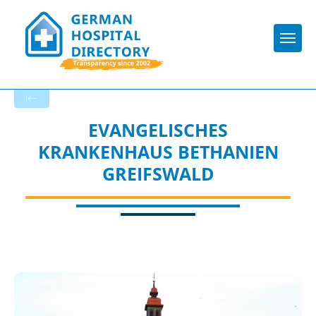
Togg
Back to the search results
EVANGELISCHES
KRANKENHAUS BETHANIEN
GREIFSWALD