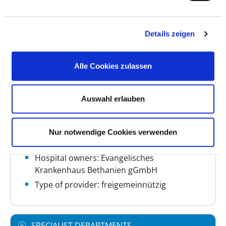
BASIC INFORMATION
Details zeigen
Number of beds: 233
Alle Cookies zulassen
Number of specialist departments: 2
Auswahl erlauben
Number of inpatient cases: 2.505
Number of partial inpatient cases: 473
Number of outpatient cases: 13.399
Nur notwendige Cookies verwenden
Hospital owners: Evangelisches
Krankenhaus Bethanien gGmbH
Type of provider: freigemeinnützig
SPECIALIST DEPARTMENTS