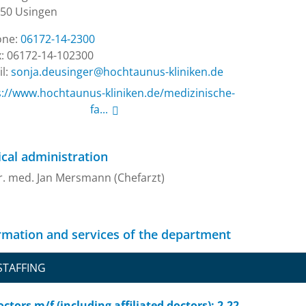
50 Usingen
one:
06172-14-2300
: 06172-14-102300
l:
ed.nekinilk-sunuathcoh@regnisued.ajnos
s://www.hochtaunus-kliniken.de/medizinische-
fa...
cal administration
. med. Jan Mersmann (Chefarzt)
rmation and services of the department
STAFFING
ctors m/f (including affiliated doctors): 2,22