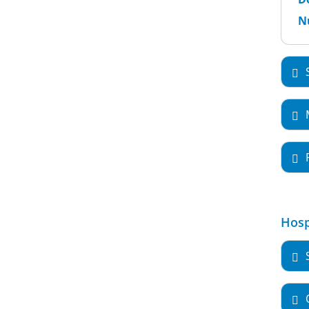
Nu
Hosp