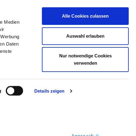
Alle Cookies zulassen
le Medien
JOB PORTAL
CONTACT
YOUR OPINION
ir
Auswahl erlauben
, Werbung
ren Daten
ienste
Nur notwendige Cookies
MBH - USINGEN
verwenden
g
Details zeigen