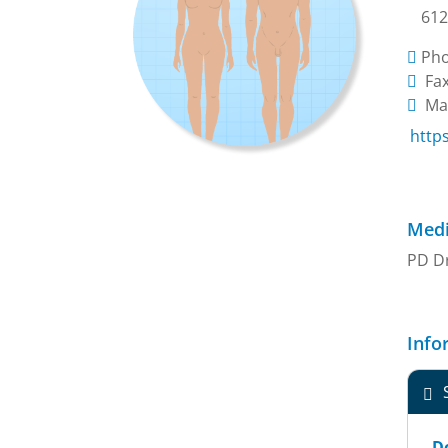
612
Ph
Fax
Mai
http
Medi
PD Dr
Info
Do