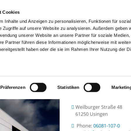
t Cookies
 Inhalte und Anzeigen zu personalisieren, Funktionen für sozia
SEARCH
TIPS & HELP
THE GHD
e Zugriffe auf unsere Website zu analysieren. Außerdem geben w
rwendung unserer Website an unsere Partner für soziale Medien
re Partner führen diese Informationen möglicherweise mit weite
ereitgestellt haben oder die sie im Rahmen Ihrer Nutzung der D
HTAUNUS-KLINIKEN GGMBH - USI
Präferenzen
Statistiken
Marketin
Weilburger Straße 48
61250 Usingen
Phone:
06081-107-0