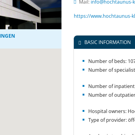
Mail:
ed.nekinilk-sunuat
https://www.hochtaunus-kl
SINGEN
BASIC INFORMATION
Number of beds: 10
Number of specialis
Number of inpatient 
Number of outpatien
Hospital owners: Ho
Type of provider: öff