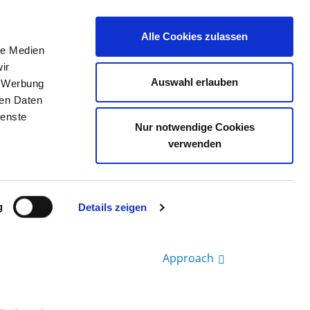
Alle Cookies zulassen
le Medien
JOB PORTAL
CONTACT
YOUR OPINION
ir
Auswahl erlauben
, Werbung
ren Daten
ienste
NGEN
Nur notwendige Cookies
verwenden
g
Details zeigen
Approach