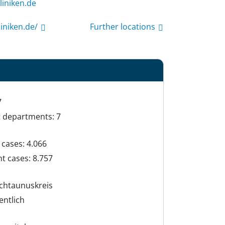
hcoh@ofni
iniken.de/
Further locations
7
t departments: 7
cases: 4.066
t cases: 8.757
chtaunuskreis
entlich